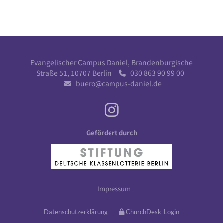
Evangelischer Campus Daniel, Brandenburgische
Straße 51, 10707 Berlin
030 863 90 99 00

buero@campus-daniel.de

Gefördert durch
Impressum
Datenschutzerklärung
ChurchDesk-Login