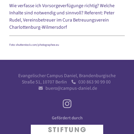
Wie verfasse ich Vorsorgeverfügunge richtig? Welche
Inhalte sind notwendig und sinnvoll? Referent: Peter
Rudel, Vereinsbetreuer im Cura Betreuungsverein
Charlottenburg-Wilmersdorf
Foto: shutterstock.com/photographee.eu
Evangelischer Campus Daniel, Brandenburgische
Straße 51, 10707 Berlin
030 863 90 99 00

buero@campus-daniel.de

Gefördert durch