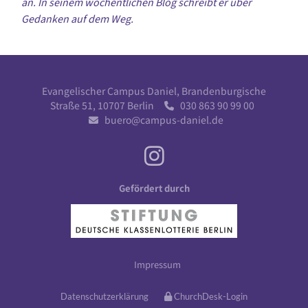
an. In seinem wöchentlichen Blog schreibt er über
Gedanken auf dem Weg.
Evangelischer Campus Daniel, Brandenburgische
Straße 51, 10707 Berlin
030 863 90 99 00

buero@campus-daniel.de

Gefördert durch
Impressum
Datenschutzerklärung
ChurchDesk-Login