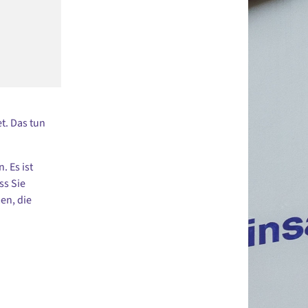
t. Das tun
 Es ist
ss Sie
en, die