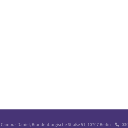
r Campus Daniel, Brandenburgische Straße 51, 10707 Berlin
030 
