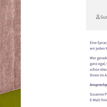
Su
Eine Sprac
wir jeden 
Wer gerade
ganz egal,
schon etwa
Ihnen im A
Ansprechp
Susanne Pu
E-Mail: fm