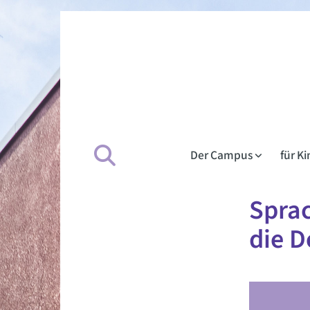
Der Campus
für K
Sprac
die D