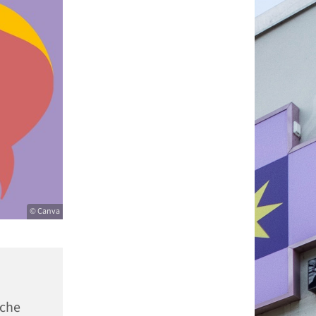
© Canva
sche