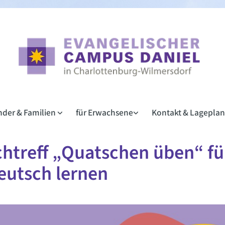
inder & Familien
für Erwachsene
Kontakt & Lagepla
htreff „Quatschen üben“ für
eutsch lernen