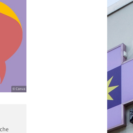
© Canva
sche