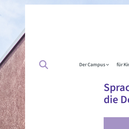
Der Campus
für K
Sprac
die D