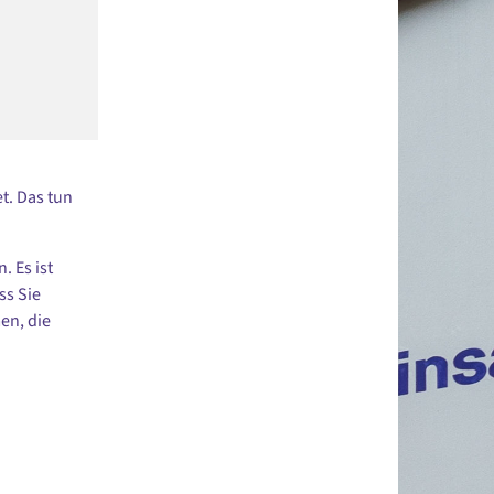
t. Das tun
 Es ist
ss Sie
en, die