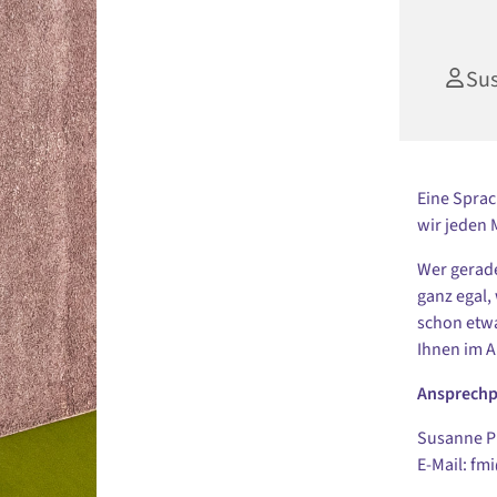
Su
Eine Sprac
wir jeden 
Wer gerade
ganz egal,
schon etwa
Ihnen im A
Ansprechp
Susanne Pu
E-Mail: fm