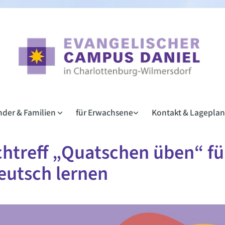
inder & Familien
für Erwachsene
Kontakt & Lagepla
htreff „Quatschen üben“ für
eutsch lernen