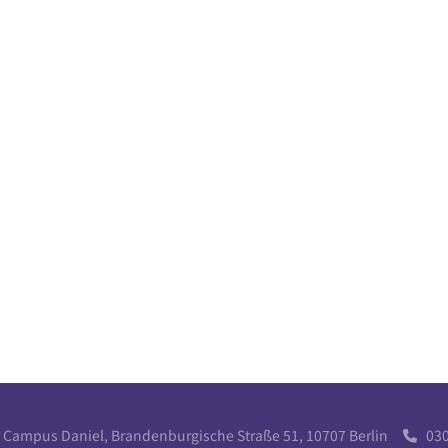
r Campus Daniel, Brandenburgische Straße 51, 10707 Berlin
030 
