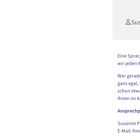
Su
Eine Sprac
wir jeden 
Wer gerade
ganz egal,
schon etwa
Ihnen im A
Ansprechp
Susanne Pu
E-Mail: fm