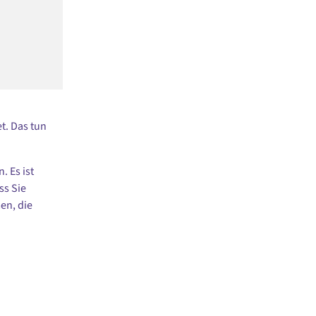
t. Das tun
 Es ist
ss Sie
en, die