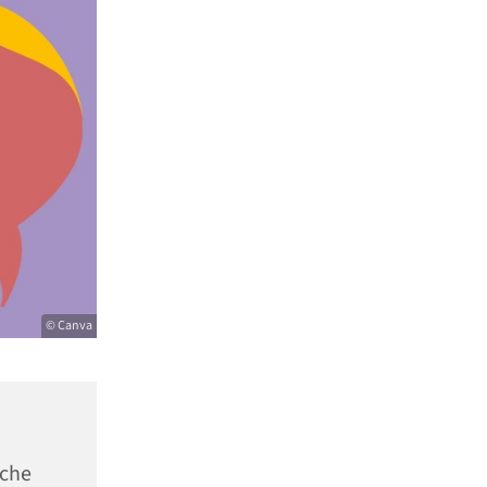
© Canva
sche