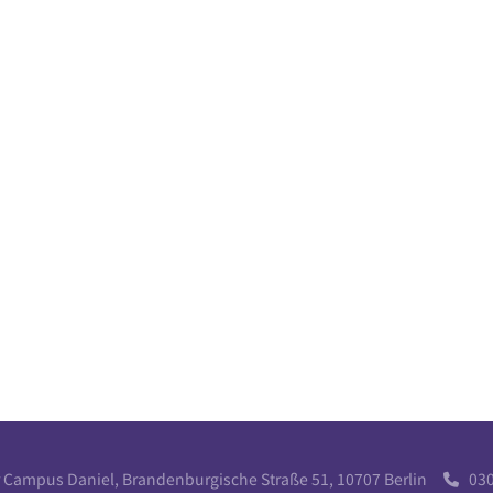
r Campus Daniel, Brandenburgische Straße 51, 10707 Berlin
030 
