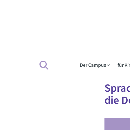
Der Campus
für K
Sprac
die D