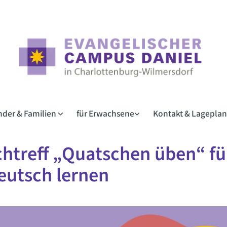
inder & Familien
für Erwachsene
Kontakt & Lagepla
htreff „Quatschen üben“ für
eutsch lernen