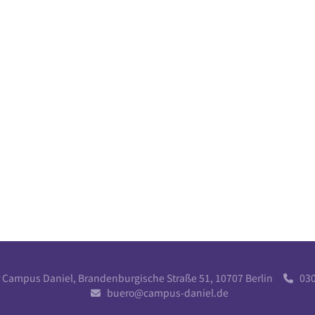
r Campus Daniel, Brandenburgische Straße 51, 10707 Berlin
030 

buero@campus-daniel.de
