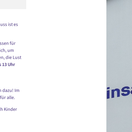
uss ist es
ssen für
ich, um
n, die Lust
s 13 Uhr
h dazu! Im
ür alle.
ch Kinder