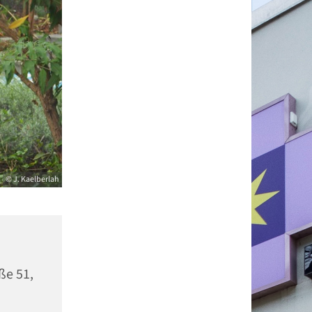
© J. Kaelberlah
ße 51,