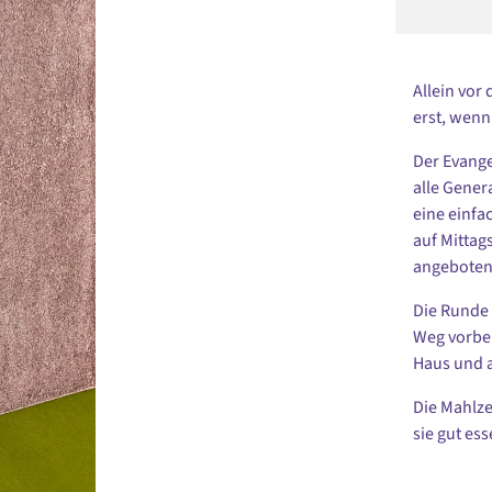
Allein vor
erst, wenn
Der Evange
alle Gener
eine einfa
auf Mittags
angeboten
Die Runde 
Weg vorbei
Haus und a
Die Mahlze
sie gut es