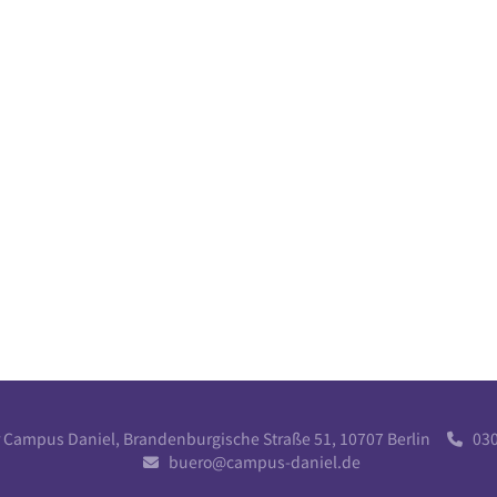
r Campus Daniel, Brandenburgische Straße 51, 10707 Berlin
030 

buero@campus-daniel.de
