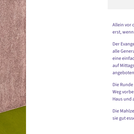
Allein vor
erst, wenn
Der Evange
alle Gener
eine einfa
auf Mittags
angeboten
Die Runde 
Weg vorbei
Haus und a
Die Mahlze
sie gut es