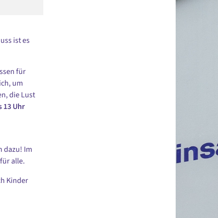
uss ist es
ssen für
ich, um
n, die Lust
s 13 Uhr
h dazu! Im
ür alle.
ch Kinder