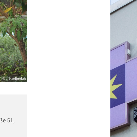
© J. Kaelberlah
ße 51,