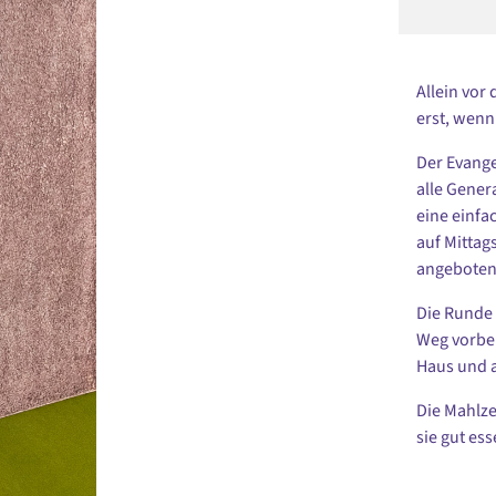
Allein vor
erst, wenn
Der Evange
alle Gener
eine einfa
auf Mittags
angeboten
Die Runde 
Weg vorbei
Haus und a
Die Mahlze
sie gut es