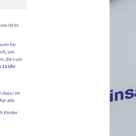
uss ist es
ssen für
ich, um
n, die Lust
s 13 Uhr
h dazu! Im
ür alle.
ch Kinder