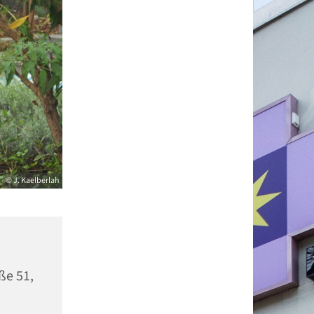
© J. Kaelberlah
ße 51,