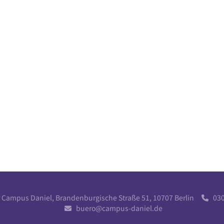
r Campus Daniel, Brandenburgische Straße 51, 10707 Berlin
030 

buero@campus-daniel.de
