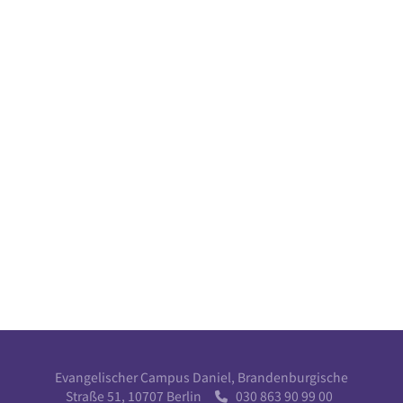
Evangelischer Campus Daniel, Brandenburgische
Straße 51, 10707 Berlin
030 863 90 99 00
