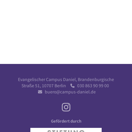
Evangelischer Campus Daniel, Brandenburgische
Straße 51, 10707 Berlin
030 863 90 99 00

buero@campus-daniel.de

Gefördert durch