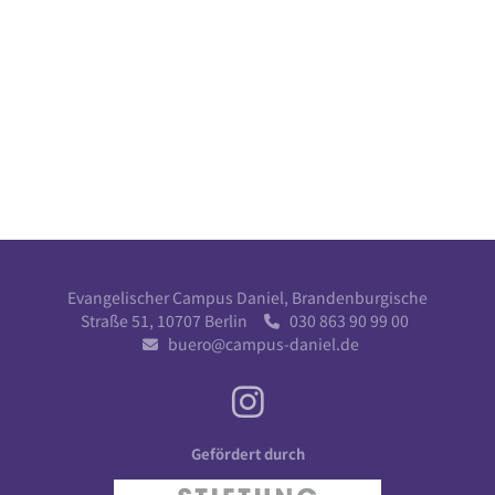
Evangelischer Campus Daniel, Brandenburgische
Straße 51, 10707 Berlin
030 863 90 99 00

buero@campus-daniel.de

Gefördert durch