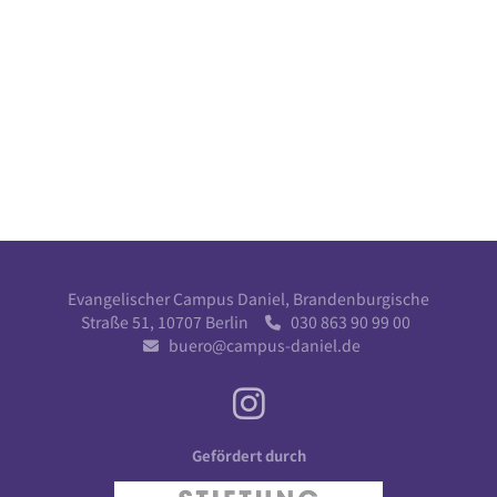
Evangelischer Campus Daniel, Brandenburgische
Straße 51, 10707 Berlin
030 863 90 99 00

buero@campus-daniel.de

Gefördert durch