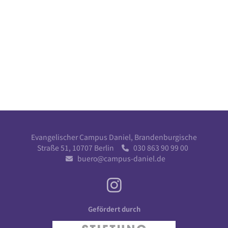
Evangelischer Campus Daniel, Brandenburgische
Straße 51, 10707 Berlin
030 863 90 99 00

buero@campus-daniel.de

Gefördert durch