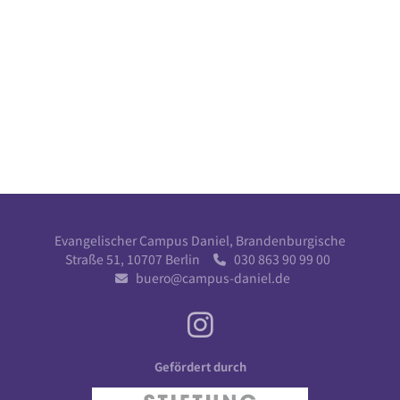
Evangelischer Campus Daniel, Brandenburgische
Straße 51, 10707 Berlin
030 863 90 99 00

buero@campus-daniel.de

Gefördert durch