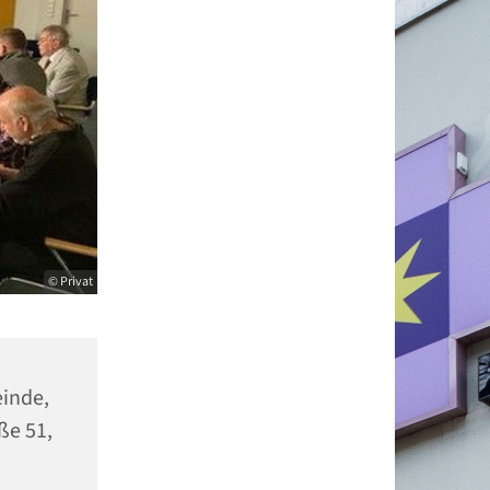
© Privat
einde,
ße 51,