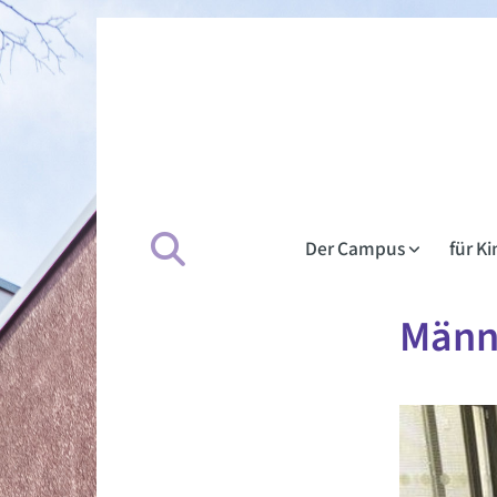
Der Campus
für K
Männ