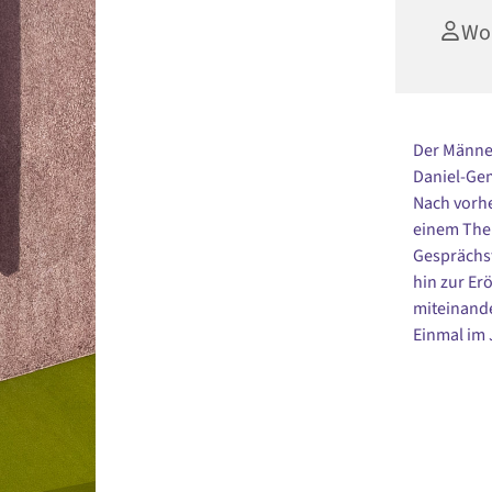
Wol
Der Männer
Daniel-Ge
Nach vorhe
einem Them
Gesprächst
hin zur Er
miteinande
Einmal im 