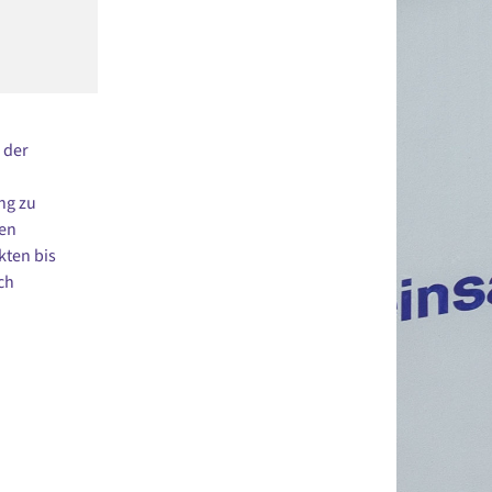
 der
ng zu
nen
kten bis
ch