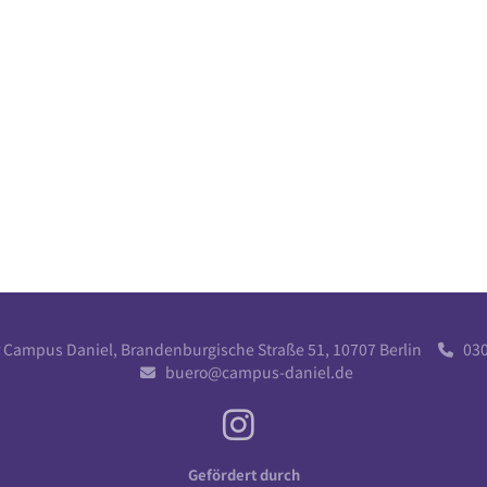
r Campus Daniel, Brandenburgische Straße 51, 10707 Berlin
030 

buero@campus-daniel.de

Gefördert durch