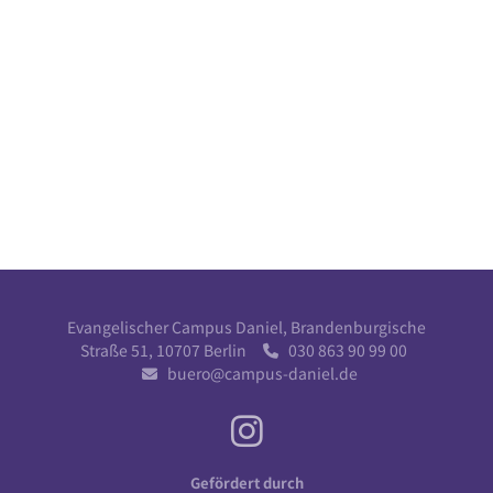
Evangelischer Campus Daniel, Brandenburgische
Straße 51, 10707 Berlin
030 863 90 99 00

buero@campus-daniel.de

Gefördert durch