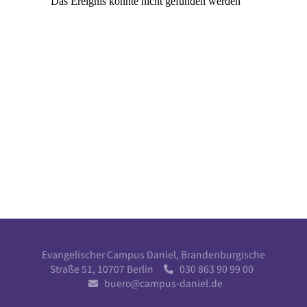
Evangelischer Campus Daniel, Brandenburgische
Straße 51, 10707 Berlin
030 863 90 99 00

buero@campus-daniel.de
