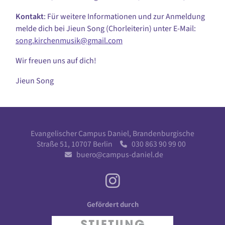
Kontakt
: Für weitere Informationen und zur Anmeldung
melde dich bei Jieun Song (Chorleiterin) unter E-Mail:
song.kirchenmusik@gmail.com
Wir freuen uns auf dich!
Jieun Song
Evangelischer Campus Daniel, Brandenburgische
Straße 51, 10707 Berlin
030 863 90 99 00

buero@campus-daniel.de

Gefördert durch