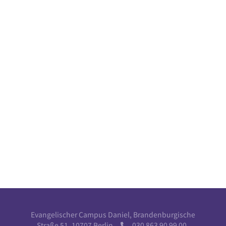
Evangelischer Campus Daniel, Brandenburgische
Straße 51, 10707 Berlin
030 863 90 99 00
