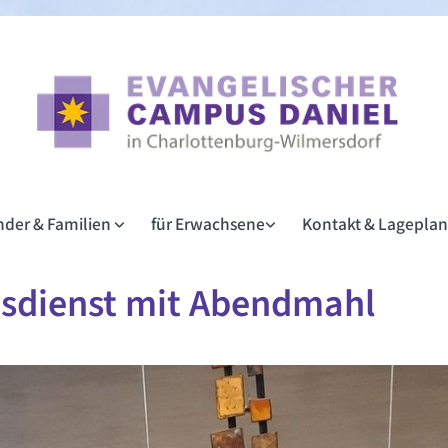
inder & Familien
für Erwachsene
Kontakt & Lagepla
esdienst mit Abendmahl