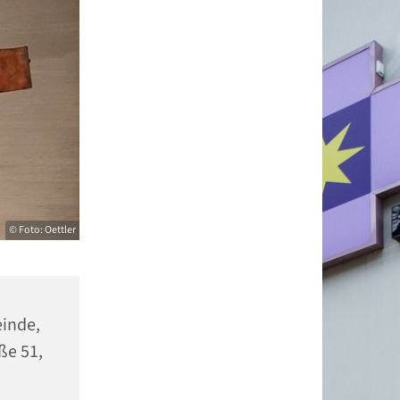
© Foto: Oettler
einde,
ße 51,