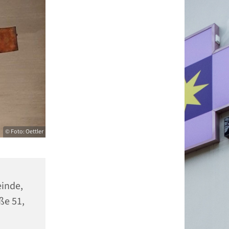
© Foto: Oettler
einde,
ße 51,