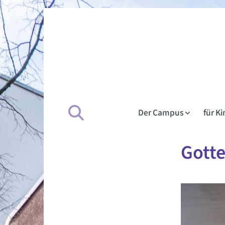
Der Campus
für K
Gotte