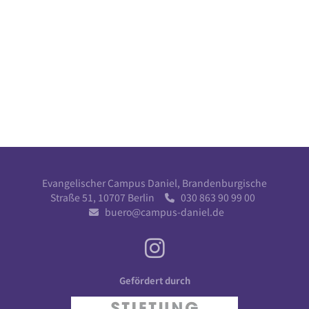
Evangelischer Campus Daniel, Brandenburgische
Straße 51, 10707 Berlin
030 863 90 99 00

buero@campus-daniel.de

Gefördert durch