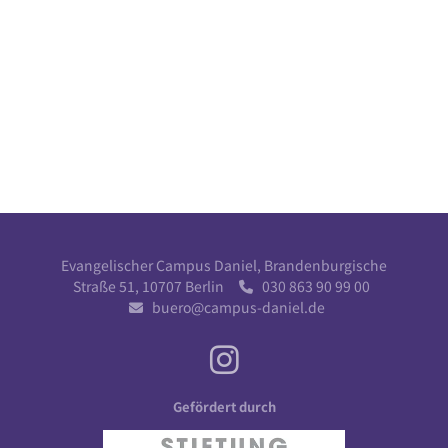
Evangelischer Campus Daniel, Brandenburgische
Straße 51, 10707 Berlin
030 863 90 99 00

buero@campus-daniel.de

Gefördert durch