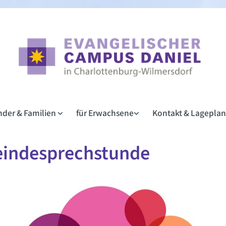
inder & Familien
für Erwachsene
Kontakt & Lagepla
indesprechstunde