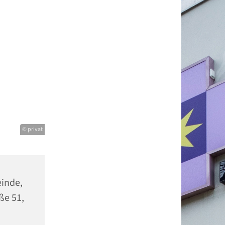
© privat
einde,
ße 51,