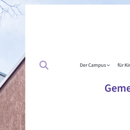
Der Campus
für K
Geme