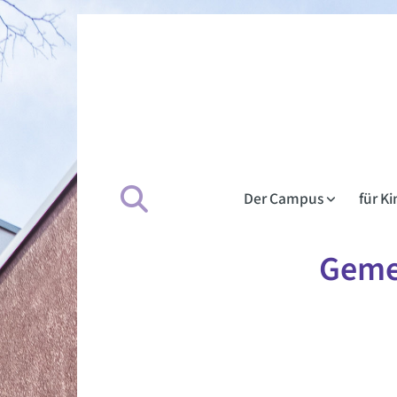
Der Campus
für K
Geme