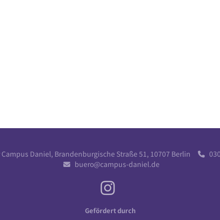
r Campus Daniel, Brandenburgische Straße 51, 10707 Berlin
030 

buero@campus-daniel.de

Gefördert durch