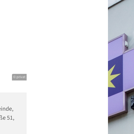
© privat
einde,
ße 51,