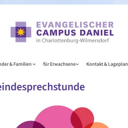
inder & Familien
für Erwachsene
Kontakt & Lagepla
indesprechstunde