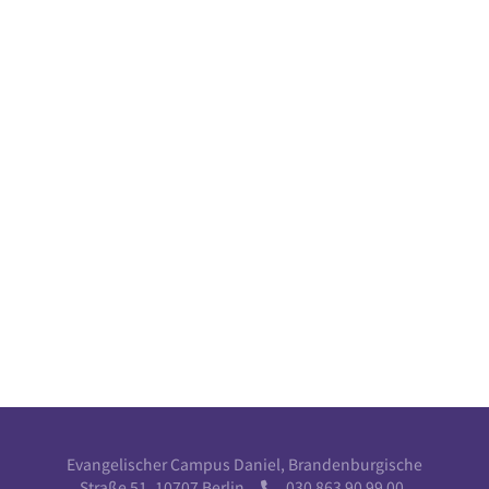
Evangelischer Campus Daniel, Brandenburgische
Straße 51, 10707 Berlin
030 863 90 99 00
