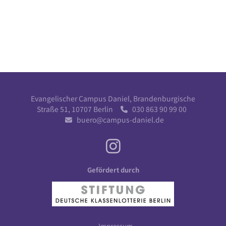
Evangelischer Campus Daniel, Brandenburgische
Straße 51, 10707 Berlin
030 863 90 99 00

buero@campus-daniel.de

Gefördert durch
Impressum