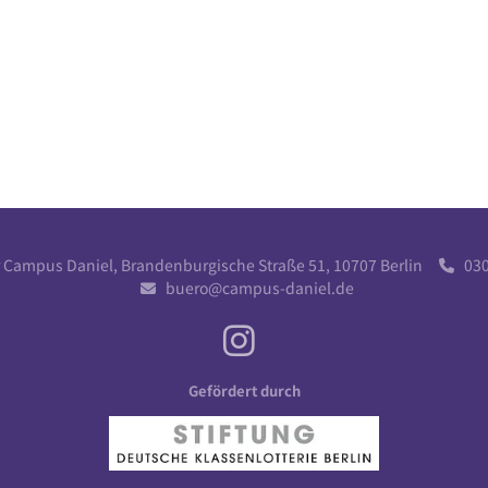
r Campus Daniel, Brandenburgische Straße 51, 10707 Berlin
030 

buero@campus-daniel.de

Gefördert durch