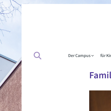
Der Campus
für K
Famil