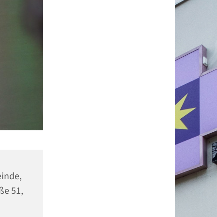
einde,
ße 51,