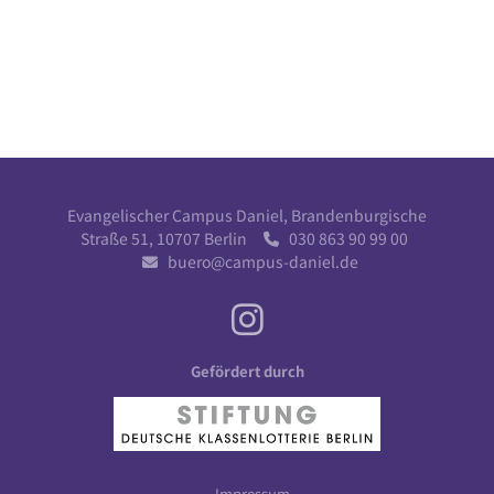
Evangelischer Campus Daniel, Brandenburgische
Straße 51, 10707 Berlin
030 863 90 99 00

buero@campus-daniel.de

Gefördert durch
Impressum