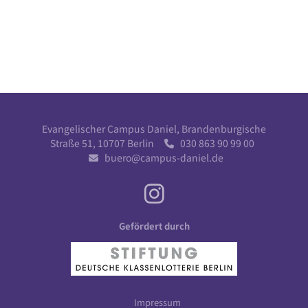
Evangelischer Campus Daniel, Brandenburgische
Straße 51, 10707 Berlin
030 863 90 99 00

buero@campus-daniel.de

Gefördert durch
Impressum