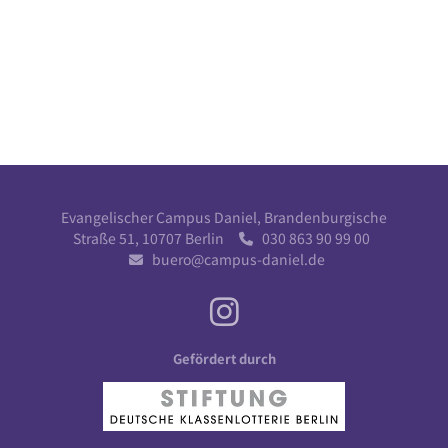
Evangelischer Campus Daniel, Brandenburgische
Straße 51, 10707 Berlin
030 863 90 99 00

buero@campus-daniel.de

Gefördert durch