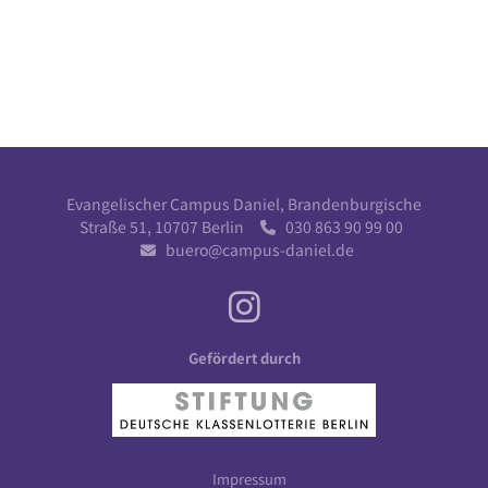
Evangelischer Campus Daniel, Brandenburgische
Straße 51, 10707 Berlin
030 863 90 99 00

buero@campus-daniel.de

Gefördert durch
Impressum