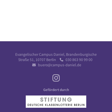
Evangelischer Campus Daniel, Brandenburgische
Straße 51, 10707 Berlin
030 863 90 99 00

buero@campus-daniel.de

Gefördert durch