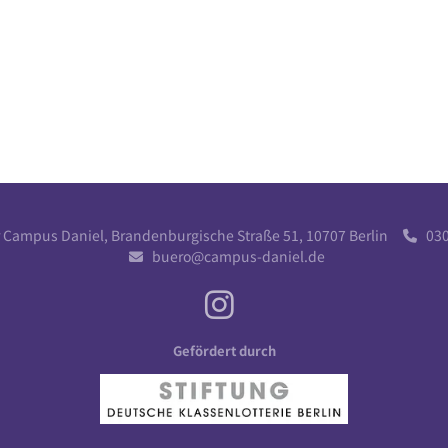
r Campus Daniel, Brandenburgische Straße 51, 10707 Berlin
030 

buero@campus-daniel.de

Gefördert durch