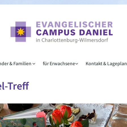
inder & Familien
für Erwachsene
Kontakt & Lagepla
l-Treff