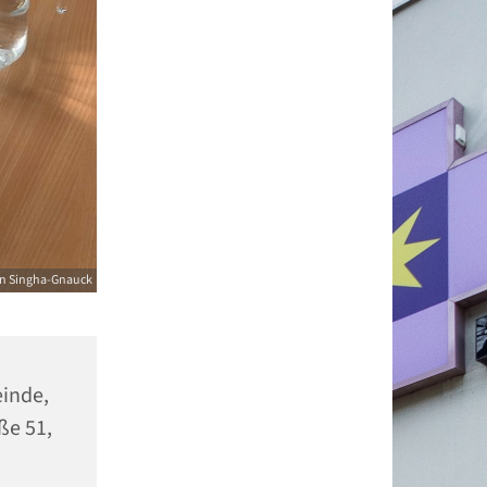
in Singha-Gnauck
einde,
ße 51,