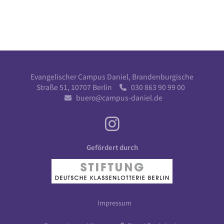
Evangelischer Campus Daniel, Brandenburgische
Straße 51, 10707 Berlin
030 863 90 99 00

buero@campus-daniel.de

Gefördert durch
Impressum