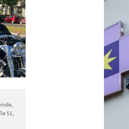
einde,
ße 51,