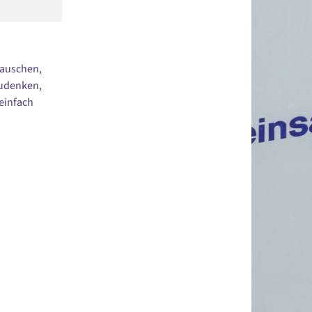
tauschen,
zudenken,
einfach