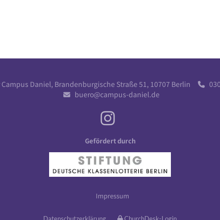
r Campus Daniel, Brandenburgische Straße 51, 10707 Berlin
030 

buero@campus-daniel.de

Gefördert durch
Impressum
Datenschutzerklärung
ChurchDesk-Login