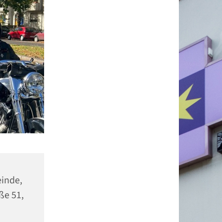
einde,
ße 51,