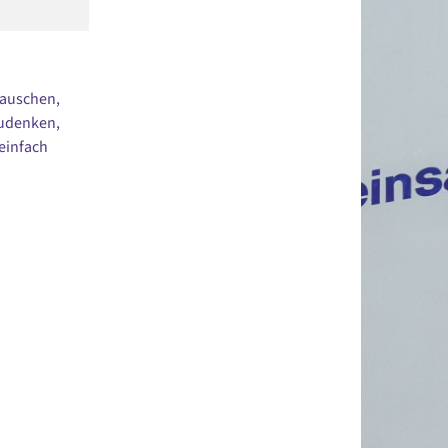
tauschen,
zudenken,
einfach