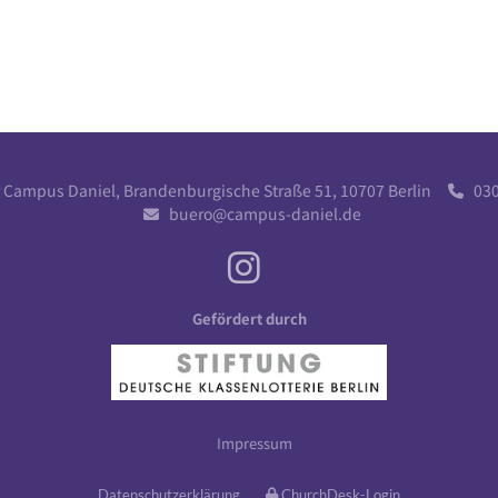
r Campus Daniel, Brandenburgische Straße 51, 10707 Berlin
030 

buero@campus-daniel.de

Gefördert durch
Impressum
Datenschutzerklärung
ChurchDesk-Login