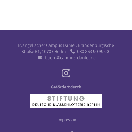
Evangelischer Campus Daniel, Brandenburgische
Straße 51, 10707 Berlin
030 863 90 99 00

buero@campus-daniel.de

Gefördert durch
Impressum