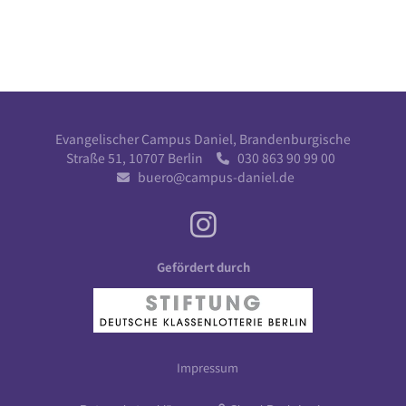
Evangelischer Campus Daniel, Brandenburgische
Straße 51, 10707 Berlin
030 863 90 99 00

buero@campus-daniel.de

Gefördert durch
Impressum