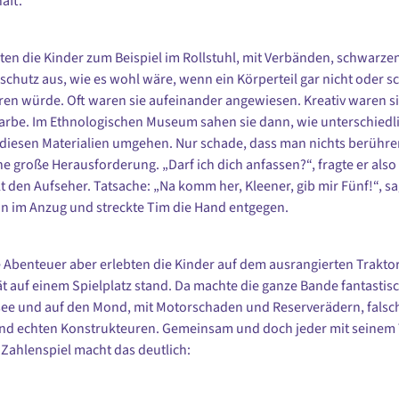
aft.
ten die Kinder zum Beispiel im Rollstuhl, mit Verbänden, schwarzen
chutz aus, wie es wohl wäre, wenn ein Körperteil gar nicht oder s
ren würde. Oft waren sie aufeinander angewiesen. Kreativ waren si
arbe. Im Ethnologischen Museum sahen sie dann, wie unterschiedl
 diesen Materialien umgehen. Nur schade, dass man nichts berühren
ne große Herausforderung. „Darf ich dich anfassen?“, fragte er also
t den Aufseher. Tatsache: „Na komm her, Kleener, gib mir Fünf!“, sa
 im Anzug und streckte Tim die Hand entgegen.
 Abenteuer aber erlebten die Kinder auf dem ausrangierten Traktor,
ät auf einem Spielplatz stand. Da machte die ganze Bande fantastis
fsee und auf den Mond, mit Motorschaden und Reserverädern, fals
nd echten Konstrukteuren. Gemeinsam und doch jeder mit seinem 
Zahlenspiel macht das deutlich: