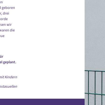
en
nd geboren
, drei
Horde
ssen wir
 waren die
eue
ür
el geplant.
mit Kindern
ostasuellen