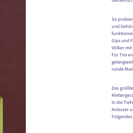
Gemeinsch
So probier
und Gehörs
funktionie
Gips und F
Völker mit
Für Tim ei
gelangweil
runde Mann
Das größte
Kletterger
In die Tie
Anlasser u
Folgendes 