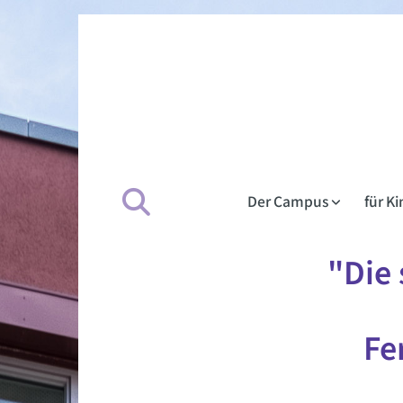
Der Campus
für K
"Die 
Fe