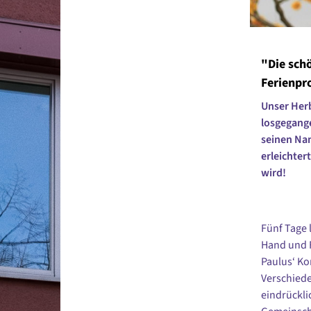
"Die schö
Ferienpr
Unser Her
losgegange
seinen Nam
erleichtert
wird!
Fünf Tage 
Hand und F
Paulus‘ Ko
Verschiede
eindrücklic