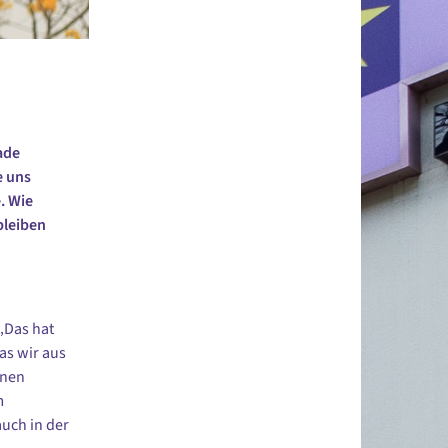
ade
e uns
. Wie
bleiben
„Das hat
as wir aus
inen
m
auch in der