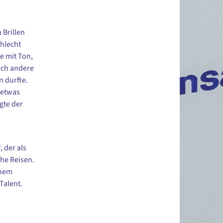
 Brillen
chlecht
e mit Ton,
ich andere
 durfte.
 etwas
gte der
 der als
che Reisen.
chem
Talent.