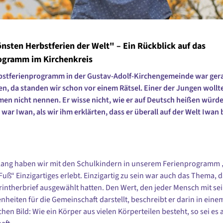
nsten Herbstferien der Welt" – Ein Rückblick auf das
ogramm im Kirchenkreis
bstferienprogramm in der Gustav-Adolf-Kirchengemeinde war ger
n, da standen wir schon vor einem Rätsel. Einer der Jungen wollt
en nicht nennen. Er wisse nicht, wie er auf Deutsch heißen würde
 war Iwan, als wir ihm erklärten, dass er überall auf der Welt Iwan 
lang haben wir mit den Schulkindern in unserem Ferienprogramm 
uß“ Einzigartiges erlebt. Einzigartig zu sein war auch das Thema, d
rintherbrief ausgewählt hatten. Den Wert, den jeder Mensch mit se
nheiten für die Gemeinschaft darstellt, beschreibt er darin in eine
hen Bild: Wie ein Körper aus vielen Körperteilen besteht, so sei es 