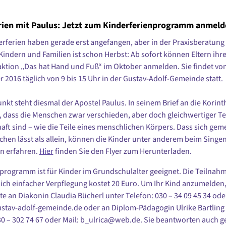
rien mit Paulus: Jetzt zum Kinderferienprogramm anmeld
ferien haben gerade erst angefangen, aber in der Praxisberatung 
 Kindern und Familien ist schon Herbst: Ab sofort können Eltern ihre
aktion „Das hat Hand und Fuß“ im Oktober anmelden. Sie findet vom
r 2016 täglich von 9 bis 15 Uhr in der Gustav-Adolf-Gemeinde statt.
unkt steht diesmal der Apostel Paulus. In seinem Brief an die Korint
r, dass die Menschen zwar verschieden, aber doch gleichwertiger Tei
ft sind – wie die Teile eines menschlichen Körpers. Dass sich ge
chen lässt als allein, können die Kinder unter anderem beim Singen
n erfahren.
Hier
finden Sie den Flyer zum Herunterladen.
programm ist für Kinder im Grundschulalter geeignet. Die Teilnah
lich einfacher Verpflegung kostet 20 Euro. Um Ihr Kind anzumelde
tte an Diakonin Claudia Bücherl unter Telefon: 030 – 34 09 45 34 ode
tav-adolf-gemeinde.de oder an Diplom-Pädagogin Ulrike Bartling
30 – 302 74 67 oder Mail: b_ulrica@web.de. Sie beantworten auch g