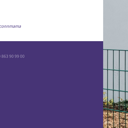
mcconnmama
863 90 99 00