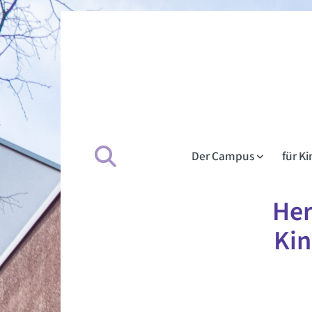
Der Campus
für K
Her
Ki