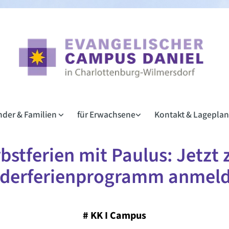
inder & Familien
für Erwachsene
Kontakt & Lagepla
bstferien mit Paulus: Jetzt
nderferienprogramm anmeld
#
KK I Campus