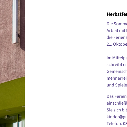
Herbstfe
Die Sommer
Arbeit mit
die Ferien
21. Oktobe
Im Mittelp
schreibt e
Gemeinscha
mehr errei
und Spiele
Das Ferien
einschließ
Sie sich bi
kinder@gus
Telefon: 0