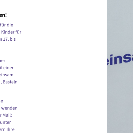
en!
für die
 Kinder für
 17. bis
her
l einer
meinsam
, Basteln
me
n, wenden
r Mail:
 unter
ern Ihre