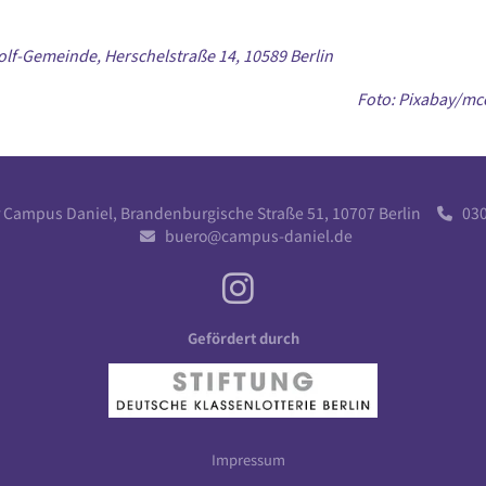
lf-Gemeinde, Herschelstraße 14, 10589 Berlin
Foto: Pixabay/
r Campus Daniel, Brandenburgische Straße 51, 10707 Berlin
030 

buero@campus-daniel.de

Gefördert durch
Impressum