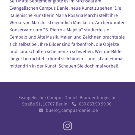
Seit Mitte September gibte es im Kirchsaal am
Evangelischen Campus Daniel neue Kunst zu sehen: Die
italienische Künstlerin Maria Rosaria Marchi stellt ihre
Werke vor. Marchi ist eigentlich Musikerin: Am berühmten
Konservatorium "S. Pietro a Majella" studierte sie
Cembalo und Alte Musik. Malen und Zeichnen brachte sie
sich selbst bei. Ihre Bilder sind farbenfroh, die Objekte
und Landschaften scheinen zu schweben. Wer die Bilder
länger betrachtet, träumt sich hinein – und ist auf einmal
mittendrin in der Kunst. Schauen Sie doch mal vorbei!
Evangelischer Campus Daniel, Brandenburgische
Straße 51, 10707 Berlin
030 863 90 99 00

buero@campus-daniel.de
