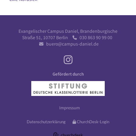
Evangelischer Campus Daniel, Brandenburgische
Straße 51, 10707 Berlin
030 863 90 99 00

buero@campus-daniel.de

Gefördert durch
Impressum
Datenschutzerklärung
ChurchDesk-Login