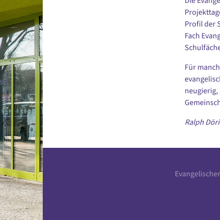
Die Evange
Projekttag
Profil der
Fach Evang
Schulfäch
Für manche
evangelisc
neugierig
Gemeinscha
Ralph Döri
Evangelische