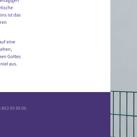
eitägigen
elische
ins ist das
eren
auf eine
gehen,
men Gottes
niel aus.
863 90 99 00