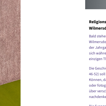
Religion
Wilmersd
Bald stehe
Wilmersdor
der Jahrga
sich währe
einzigen 
Die Geschi
46-52) sol
Können, d
oder fotog
über versc
nachdenk