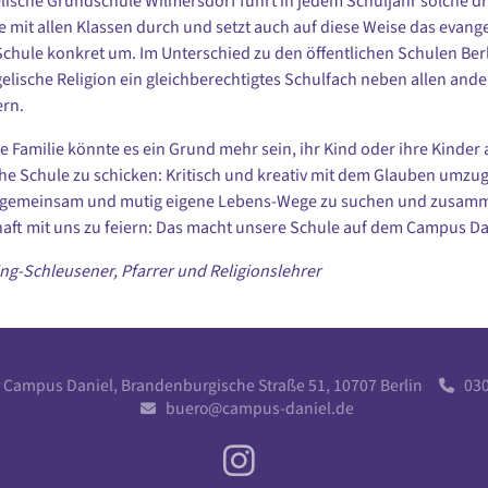
lische Grundschule Wilmersdorf führt in jedem Schuljahr solche dr
e mit allen Klassen durch und setzt auch auf diese Weise das evang
 Schule konkret um. Im Unterschied zu den öffentlichen Schulen Berl
elische Religion ein gleichberechtigtes Schulfach neben allen and
ern.
 Familie könnte es ein Grund mehr sein, ihr Kind oder ihre Kinder 
he Schule zu schicken: Kritisch und kreativ mit dem Glauben umzu
, gemeinsam und mutig eigene Lebens-Wege zu suchen und zusam
ft mit uns zu feiern: Das macht unsere Schule auf dem Campus Da
ng-Schleusener, Pfarrer und Religionslehrer
r Campus Daniel, Brandenburgische Straße 51, 10707 Berlin
030 

buero@campus-daniel.de
