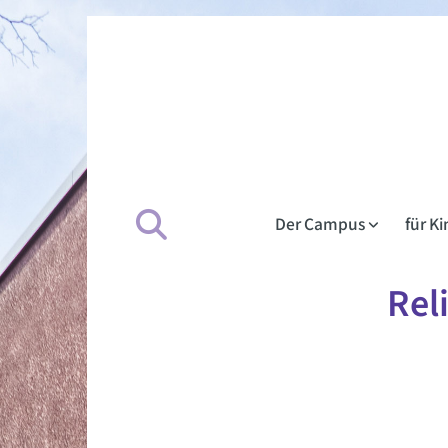
Der Campus
für K
Rel