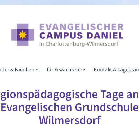
inder & Familien
für Erwachsene
Kontakt & Lagepla
igionspädagogische Tage an
Evangelischen Grundschule
Wilmersdorf