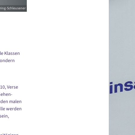
ring-Schleusener
le Klassen
sondern
10, Verse
Sehen-
rden malen
alle werden
sein,