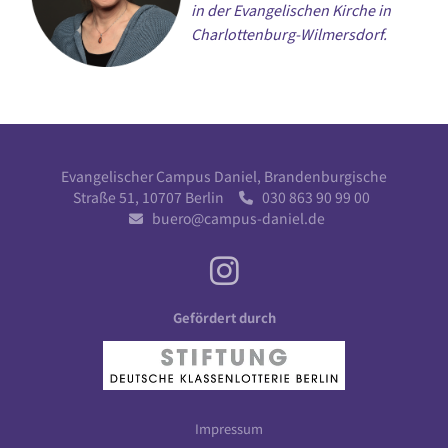
in der Evangelischen Kirche in
Charlottenburg-Wilmersdorf.
Evangelischer Campus Daniel, Brandenburgische
Straße 51, 10707 Berlin
030 863 90 99 00

buero@campus-daniel.de

Gefördert durch
Impressum