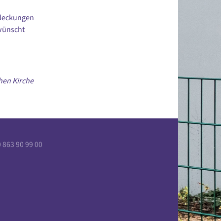
tdeckungen
wünscht
chen Kirche
863 90 99 00