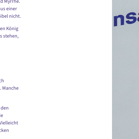
nd Myrrhe.
aus einer
bel nicht.
uen König
s stehen,
ch
e. Manche
 den
ie
ielleicht
ecken