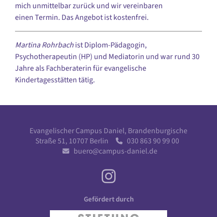
mich unmittelbar zurück und wir vereinbaren
einen Termin. Das Angebot ist kostenfrei.
Martina Rohrbach
ist Diplom-Pädagogin,
Psychotherapeutin (HP) und Mediatorin und war rund 30
Jahre als Fachberaterin für evangelische
Kindertagesstätten tätig.
Evangelischer Campus Daniel, Brandenburgische
Straße 51, 10707 Berlin
030 863 90 99 00

buero@campus-daniel.de

Gefördert durch