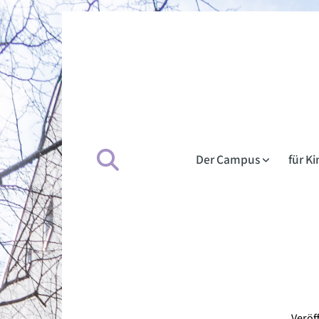
Der Campus
für K
Veröf