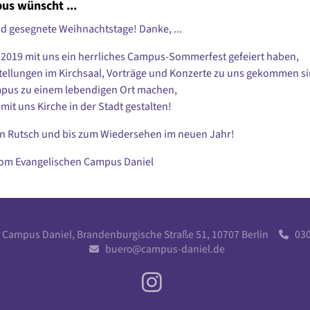
us wünscht ...
und gesegnete Weihnachtstage! Danke, ...
ie 2019 mit uns ein herrliches Campus-Sommerfest gefeiert haben,
sstellungen im Kirchsaal, Vorträge und Konzerte zu uns gekommen si
mpus zu einem lebendigen Ort machen,
e mit uns Kirche in der Stadt gestalten!
n Rutsch und bis zum Wiedersehen im neuen Jahr!
vom Evangelischen Campus Daniel
r Campus Daniel, Brandenburgische Straße 51, 10707 Berlin
030 

buero@campus-daniel.de
