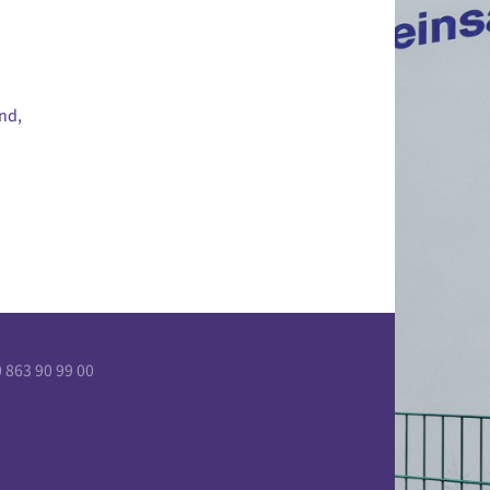
nd,
863 90 99 00