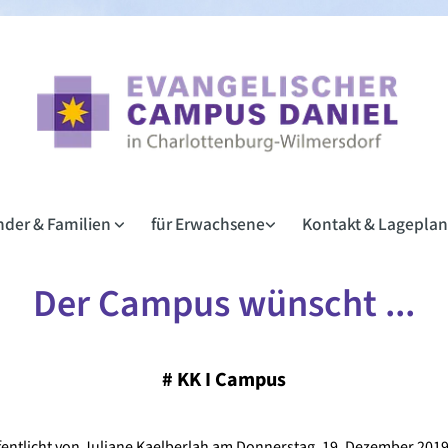
inder & Familien
für Erwachsene
Kontakt & Lagepla
Der Campus wünscht ...
#
KK I Campus
fentlicht von Juliane Kaelberlah am Donnerstag, 19. Dezember 2019