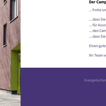
Der Camp
... frohe 
... dass S
... für Au
... den Ca
... dass Si
Einen gute
Ihr Team 
Evangelische