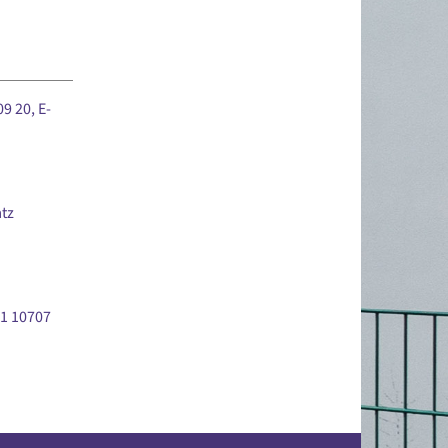
9 20, E-
tz
1 10707