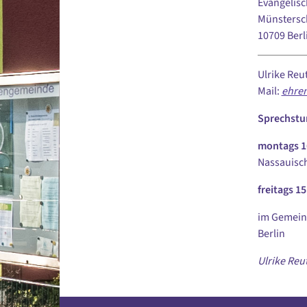
Evangelisc
Münstersc
10709 Berl
Ulrike Reu
Mail:
ehre
Sprechstu
montags 16
Nassauisch
freitags 15
im Gemein
Berlin
Ulrike Reu