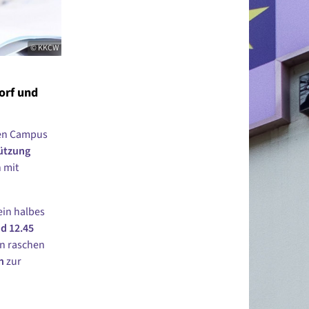
© KKCW
orf und
hen Campus
ützung
 mit
ein halbes
d 12.45
en raschen
n
zur