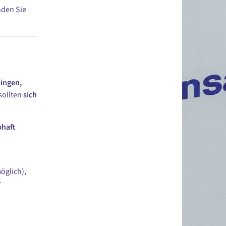
nden Sie
Singen,
 sollten
sich
bhaft
öglich),
r