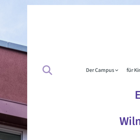
Der Campus
für K
E
Wil