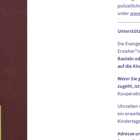
polizeilic
unter
www
Unterstütz
Die Evange
Erzieher*i
Basteln od
auf die Ki
Wenn Sie g
zugeht, is
Kooperati
Uhrzeiten 
ein erweit
Kindertage
Adresse u