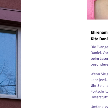
Ehrenamt
Kita Dan
Die Evange
Daniel. Vo
beim Lese
besonderem
Wenn Sie g
Jahr (evtl
Uhr
Zeit h
Fortschrit
Unterstüt
Umfang: zw